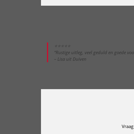
⭐⭐⭐⭐⭐
“Rustige uitleg, veel geduld en goede vo
– Lisa uit Duiven
Vraag