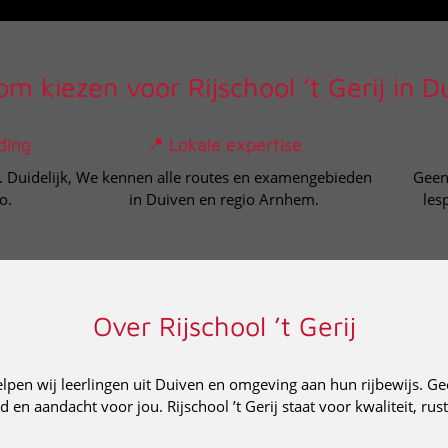
m kiezen voor Rijschool ’t Gerij in D
ding
📍 Lokale expertise
. Duidelijk,
We kennen alle routes en examengebieden
Geen 
o.
in Duiven en regio Arnhem.
les
Over Rijschool ’t Gerij
lpen wij leerlingen uit Duiven en omgeving aan hun rijbewijs. G
d en aandacht voor jou. Rijschool ’t Gerij staat voor kwaliteit, ru