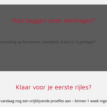
Wat zeggen onze leerlingen?
orbereiding op het examen. Dankjewel, ik ben in 1x geslaagd!”
Klaar voor je eerste rijles?
 vandaag nog een vrijblijvende proefles aan – binnen 1 week inge