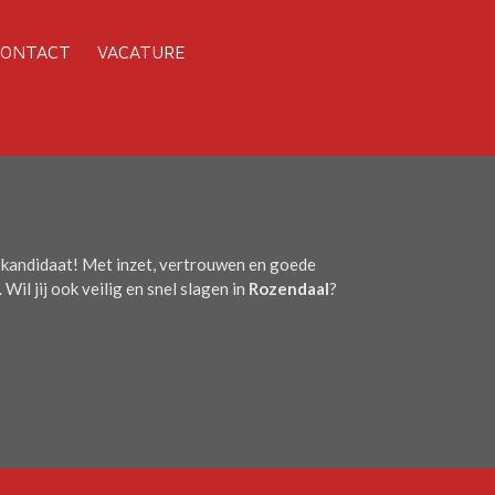
CONTACT
VACATURE
 kandidaat! Met inzet, vertrouwen en goede
 Wil jij ook veilig en snel slagen in
Rozendaal
?