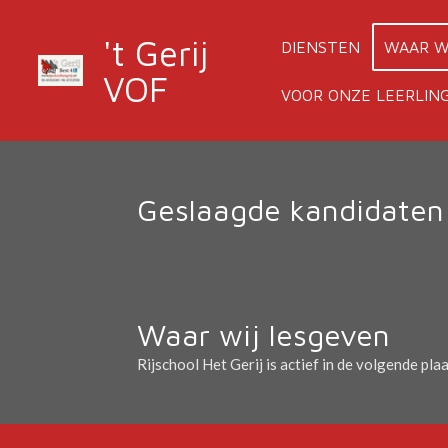
Ga
't Gerij
direct
DIENSTEN
WAAR W
naar
VOF
de
VOOR ONZE LEERLI
hoofdinhoud
Geslaagde kandidaten
Waar wij lesgeven
Rijschool Het Gerij is actief in de volgende pla