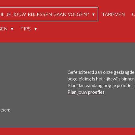
IL JE JOUW RIJLESSEN GAAN VOLGEN?
TARIEVEN
NGEN
TIPS
Gefeliciteerd aan onze geslaagde
begeleiding is het rijbewijs binnen.
Plan dan vandaag nog je proefles.
Plan jouw proefles
atsen: