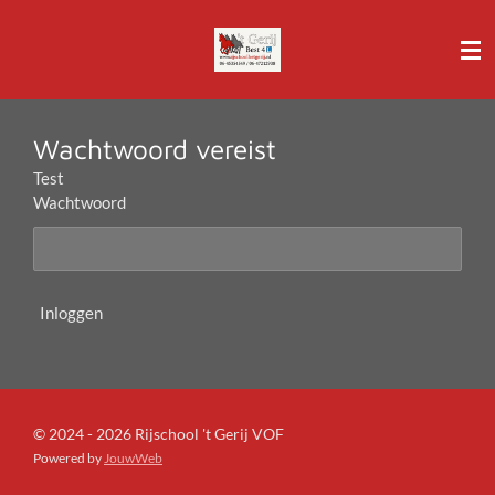
Ga
direct
naar
de
hoofdinhoud
Wachtwoord vereist
Test
Wachtwoord
Inloggen
© 2024 - 2026 Rijschool 't Gerij VOF
Powered by
JouwWeb