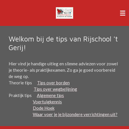
Ga
direct
naar
de
hoofdinhoud
Welkom bij de tips van Rijschool 't
Gerij!
Hier vind je handige uitleg en slimme adviezen voor zowel
je theorie- als praktijkexamen. Zo ga je goed voorbereid
de weg op.
Theorie tips
Tips over borden
Tips over wegbelijning
Praktijk tips
Algemene tips
Voertuigkennis
Dode Hoek
Waar voer je je bijzondere verrichtingen uit?