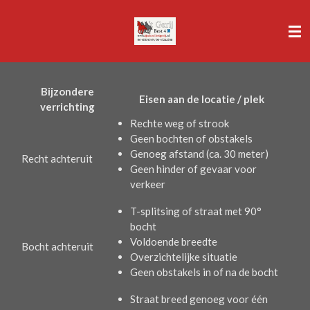
Ga
direct
naar
de
hoofdinhoud
Bijzondere
Eisen aan de locatie / plek
verrichting
Rechte weg of strook
Geen bochten of obstakels
Genoeg afstand (ca. 30 meter)
Recht achteruit
Geen hinder of gevaar voor
verkeer
T-splitsing of straat met 90°
bocht
Voldoende breedte
Bocht achteruit
Overzichtelijke situatie
Geen obstakels in of na de bocht
Straat breed genoeg voor één