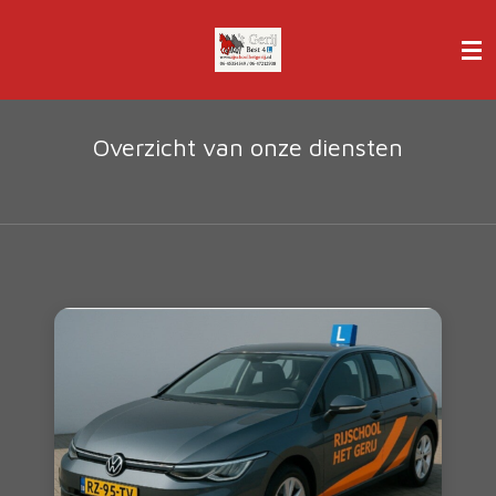
Ga
direct
naar
de
hoofdinhoud
Overzicht van onze diensten