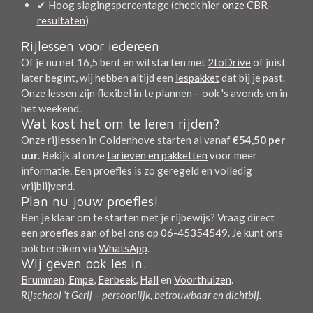
✔ Hoog slagingspercentage (
check hier onze CBR-
resultaten
)
Rijlessen voor iedereen
Of je nu net 16,5 bent en wil starten met
2toDrive
of juist
later begint, wij hebben altijd een
lespakket
dat bij je past.
Onze lessen zijn flexibel in te plannen – ook 's avonds en in
het weekend.
Wat kost het om te leren rijden?
Onze rijlessen in Coldenhove starten al vanaf
€54,50 per
uur
. Bekijk al onze
tarieven en pakketten
voor meer
informatie. Een proefles is zo geregeld en volledig
vrijblijvend.
Plan nu jouw proefles!
Ben je klaar om te starten met je rijbewijs? Vraag direct
een
proefles aan
of bel ons op
06-45354549
. Je kunt ons
ook bereiken via
WhatsApp
.
Wij geven ook les in:
Brummen
,
Empe
,
Eerbeek
,
Hall
en
Voorthuizen
.
Rijschool 't Gerij – persoonlijk, betrouwbaar en dichtbij.