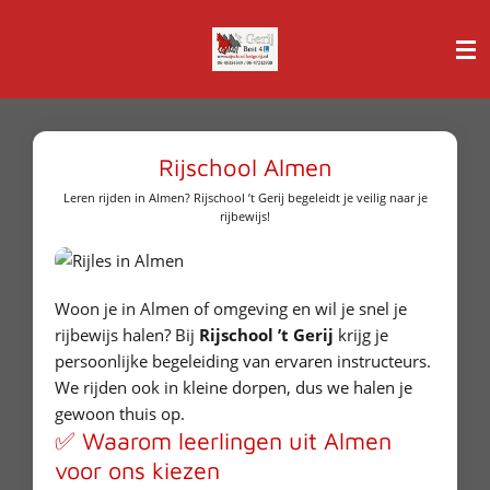
Ga
direct
naar
de
hoofdinhoud
Rijschool Almen
Leren rijden in Almen? Rijschool ’t Gerij begeleidt je veilig naar je
rijbewijs!
Woon je in Almen of omgeving en wil je snel je
rijbewijs halen? Bij
Rijschool ’t Gerij
krijg je
persoonlijke begeleiding van ervaren instructeurs.
We rijden ook in kleine dorpen, dus we halen je
gewoon thuis op.
✅ Waarom leerlingen uit Almen
voor ons kiezen