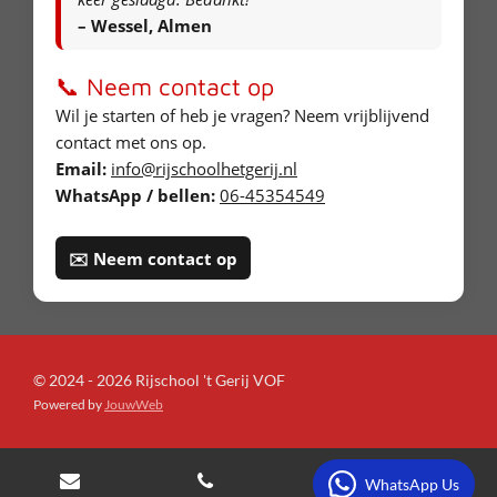
– Wessel, Almen
📞 Neem contact op
Wil je starten of heb je vragen? Neem vrijblijvend
contact met ons op.
Email:
info@rijschoolhetgerij.nl
WhatsApp / bellen:
06-45354549
✉️ Neem contact op
© 2024 - 2026 Rijschool 't Gerij VOF
Powered by
JouwWeb
WhatsApp Us